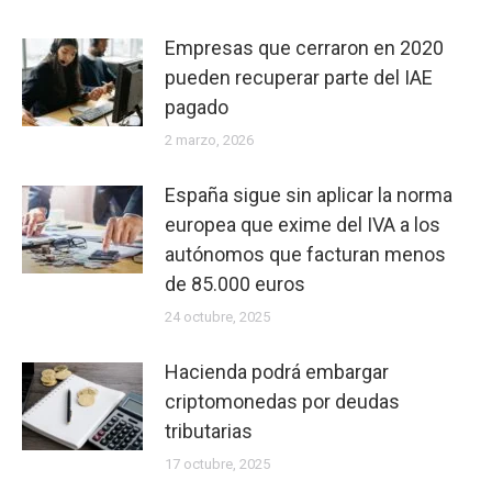
sancionar
a
Empresas que cerraron en 2020
un
pueden recuperar parte del IAE
trabajador?
pagado
Author
2 marzo, 2026
gestores.net
España sigue sin aplicar la norma
Publisher
europea que exime del IVA a los
Name
autónomos que facturan menos
GESTORIA
de 85.000 euros
ADMINISTRATIVA
24 octubre, 2025
MARESME
Hacienda podrá embargar
Publisher
criptomonedas por deudas
Logo
tributarias
17 octubre, 2025