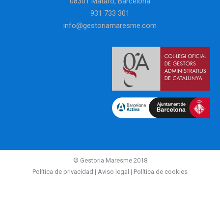
08301 Mataró, Barcelona
931 733 301
info@gestoriamaresme.com
© Gestoria Maresme 2018
Política de privacidad
|
Aviso legal
|
Política de cookies