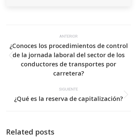
tiempo
tiene
la
Navegación
empresa
para
ANTERIOR
entre
sancionar
¿Conoces los procedimientos de control
a
de la jornada laboral del sector de los
publicaciones
Publicación
un
conductores de transportes por
anterior:
trabajador?
carretera?
Description
SIGUIENTE
¿Cuánto
¿Qué es la reserva de capitalización?
Publicación
tiempo
siguiente:
tiene
la
empresa
Related posts
para