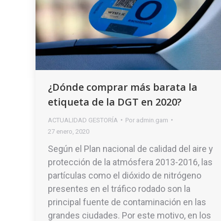
¿Dónde comprar más barata la
etiqueta de la DGT en 2020?
ACTUALIDAD GESTORÍA
Por
admin.gam
27 enero, 2020
Según el Plan nacional de calidad del aire y
protección de la atmósfera 2013-2016, las
partículas como el dióxido de nitrógeno
presentes en el tráfico rodado son la
principal fuente de contaminación en las
grandes ciudades. Por este motivo, en los