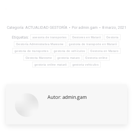
Summary
Categoría:
ACTUALIDAD GESTORÍA
Por
admin.gam
8 marzo, 2021
Etiquetas:
asesoria de transportes
Gestores en Mataró
Gestoria
Gestoría Administrativa Maresme
gestoria de transporte en Mataró
gestoria de transportes
gestoria de vehículos
Gestoria en Mataro
Gestoria Maresme
gestoria mataro
Gestoria online
gestoria online mataró
gestoria vehiculos
Article
Name
Autor:
admin.gam
¿Cómo
obtener
el
certificado