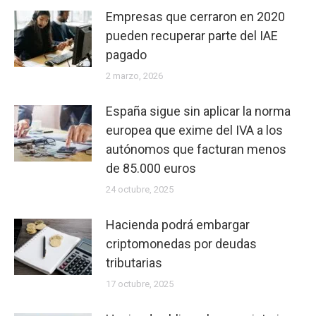
para
Empresas que cerraron en 2020
el
pueden recuperar parte del IAE
transporte
pagado
por
2 marzo, 2026
carretera
interior
España sigue sin aplicar la norma
e
europea que exime del IVA a los
internacional
autónomos que facturan menos
de
de 85.000 euros
mercancías
24 octubre, 2025
y
para
Hacienda podrá embargar
el
criptomonedas por deudas
de
tributarias
viajero
17 octubre, 2025
Author