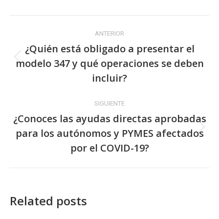
de
Navegación
competencia
ANTERIOR
profesional
entre
¿Quién está obligado a presentar el
para
modelo 347 y qué operaciones se deben
el
publicaciones
Publicación
transporte
anterior:
incluir?
por
carretera?
SIGUIENTE
¿Conoces las ayudas directas aprobadas
Description
para los autónomos y PYMES afectados
Publicación
Como
siguiente:
por el COVID-19?
obtener
el
certificado
de
Related posts
competencia
profesional