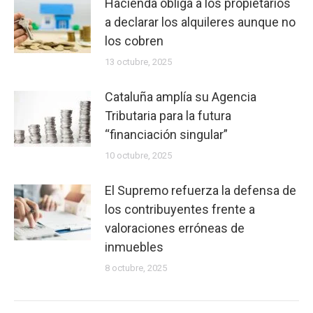
Hacienda obliga a los propietarios
gencat.cat
a declarar los alquileres aunque no
Publisher
los cobren
Name
13 octubre, 2025
GESTORIA
Cataluña amplía su Agencia
ADMINISTRATIVA
Tributaria para la futura
MARESME
“financiación singular”
Publisher
10 octubre, 2025
Logo
El Supremo refuerza la defensa de
los contribuyentes frente a
valoraciones erróneas de
inmuebles
8 octubre, 2025