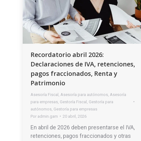
Recordatorio abril 2026:
Declaraciones de IVA, retenciones,
pagos fraccionados, Renta y
Patrimonio
Asesoría Fiscal
,
Asesoría para autónomos
,
Asesoría
para empresas
,
Gestoría Fiscal
,
Gestoría para
autónomos
,
Gestoría para empresas
Por
admin.gam
20 abril, 2026
En abril de 2026 deben presentarse el IVA,
retenciones, pagos fraccionados y otras