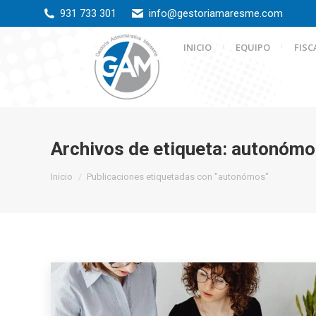
931 733 301
info@gestoriamaresme.com
INICIO
EQUIPO
FISC
Archivos de etiqueta:
autonómo
Estás aquí:
Inicio
Publicaciones etiquetadas con "autonómos"