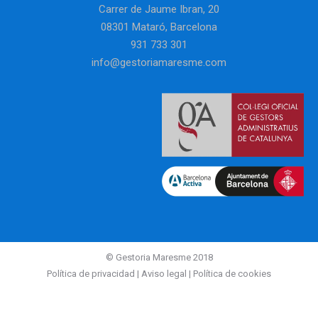
Carrer de Jaume Ibran, 20
08301 Mataró, Barcelona
931 733 301
info@gestoriamaresme.com
© Gestoria Maresme 2018
Política de privacidad
|
Aviso legal
|
Política de cookies