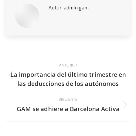
Autor:
admin.gam
Article
Name
¿Quién
Navegación
está
obligado
ANTERIOR
entre
a
La importancia del último trimestre en
Publicación
presentar
las deducciones de los autónomos
publicaciones
anterior:
el
modelo
SIGUIENTE
232?
GAM se adhiere a Barcelona Activa
Publicación
Description
siguiente:
¿Quién
está