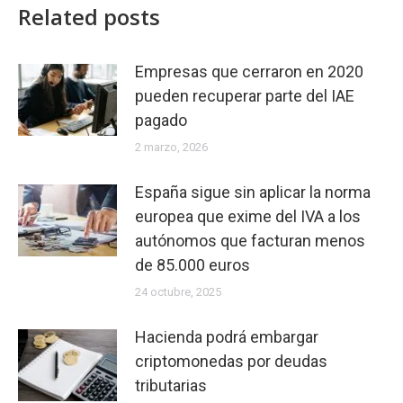
Related posts
obligado
a
presentar
Empresas que cerraron en 2020
el
pueden recuperar parte del IAE
modelo
pagado
232?
2 marzo, 2026
Author
España sigue sin aplicar la norma
gestores.net
europea que exime del IVA a los
Publisher
autónomos que facturan menos
Name
de 85.000 euros
GESTORIA
24 octubre, 2025
ADMINISTRATIVA
Hacienda podrá embargar
GAM
criptomonedas por deudas
Publisher
tributarias
Logo