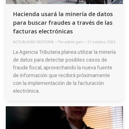
Hacienda usará la minería de datos
para buscar fraudes a través de las
facturas electrónicas
ACTUALIDAD GESTORÍA
Por
admin.gam
21 octubre, 2024
La Agencia Tributaria planea utilizar la minería
de datos para detectar posibles casos de
fraude fiscal, aprovechando la nueva fuente
de información que recibirá próximamente
con la implementación de la facturación
electrónica.