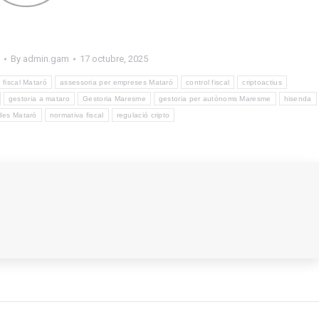
By
admin.gam
17 octubre, 2025
 fiscal Mataró
assessoria per empreses Mataró
control fiscal
criptoactius
gestoria a mataro
Gestoria Maresme
gestoria per autònoms Maresme
hisenda
des Mataró
normativa fiscal
regulació cripto