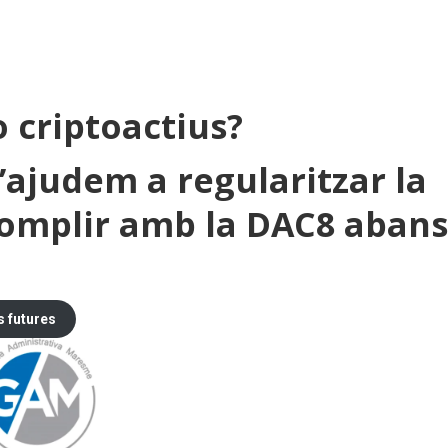
 criptoactius?
’ajudem a regularitzar la
i complir amb la DAC8 abans
s futures