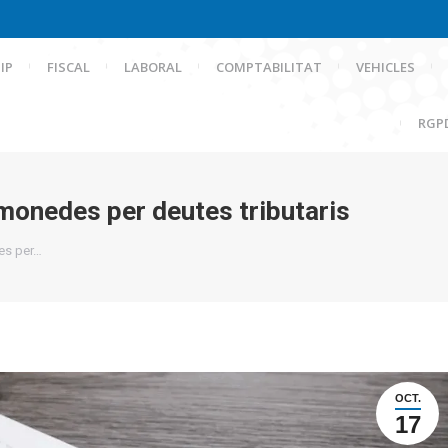
IP
FISCAL
LABORAL
COMPTABILITAT
VEHICLES
RGP
onedes per deutes tributaris
es per…
OCT.
17