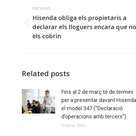
Gestoria
navigation
PREVIOUS
Maresme
Hisenda obliga els propietaris a
Description
declarar els lloguers encara que n
Previous
post:
els cobrin
La
DAC8
permetrà
a
Hisenda
Related posts
embargar
criptoactius
Fins al 2 de març té de termini
per
per a presentar davant Hisend
deutes
el model 347 (“Declaració
fiscals.
d’operacions amb tercers”)
Infórmate
amb
9 febrer, 2026
Gestoria