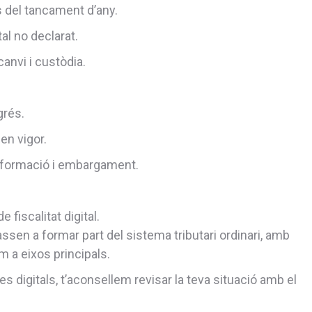
ns del tancament d’any.
al no declarat.
canvi i custòdia.
grés.
en vigor.
informació i embargament.
fiscalitat digital.
assen a formar part del sistema tributari ordinari, amb
om a eixos principals.
digitals, t’aconsellem revisar la teva situació amb el