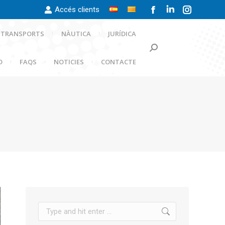
Accés clients
Facebook
Linkedin
Instagra
page
page
page
TRANSPORTS
NÀUTICA
JURÍDICA
opens
opens
opens
Search:
in
in
in
D
FAQS
NOTICIES
CONTACTE
new
new
new
window
window
window
Search: