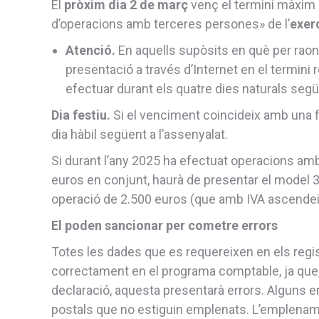
El
pròxim dia 2 de març
venç el termini màxim 
d’operacions amb terceres persones» de l’
exer
Atenció.
En aquells supòsits en què per raon
presentació a través d’Internet en el termini
efectuar durant els quatre dies naturals següe
Dia festiu.
Si el venciment coincideix amb una fes
dia hàbil següent a l’assenyalat.
Si durant l’any 2025 ha efectuat operacions amb
euros en conjunt, haurà de presentar el model 34
operació de 2.500 euros (que amb IVA ascendeixi
El poden sancionar per cometre errors
Totes les dades que es requereixen en els reg
correctament en el programa comptable, ja que, e
declaració, aquesta presentarà errors. Alguns e
postals que no estiguin emplenats. L’emplenam