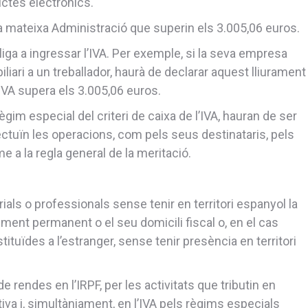
ctes electrònics.
mateixa Administració que superin els 3.005,06 euros.
obliga a ingressar l’IVA. Per exemple, si la seva empresa
liari a un treballador, haurà de declarar aquest lliurament
IVA supera els 3.005,06 euros.
ègim especial del criteri de caixa de l’IVA, hauran de ser
ctuïn les operacions, com pels seus destinataris, pels
e a la regla general de la meritació.
rials o professionals sense tenir en territori espanyol la
iment permanent o el seu domicili fiscal o, en el cas
ituïdes a l’estranger, sense tenir presència en territori
e rendes en l’IRPF, per les activitats que tributin en
va i, simultàniament, en l’IVA pels règims especials