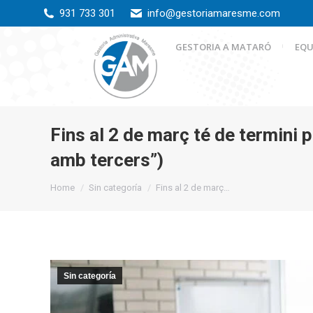
931 733 301
info@gestoriamaresme.com
GESTORIA A MATARÓ
EQU
Fins al 2 de març té de termini
amb tercers”)
You are here:
Home
Sin categoría
Fins al 2 de març…
Sin categoría