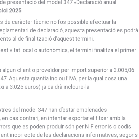
de presentació del model 347 «Declaració anual
cici 2025
.
s de caràcter tècnic no fos possible efectuar la
 reglamentari de declaració, aquesta presentació es podrà
nts al de finalització d’aquest termini.
tivitat local o autonòmica, el termini finalitza el primer
 algun client o proveïdor per import superior a 3.005,06
7. Aquesta quantia inclou l’IVA, per la qual cosa una
 a 3.025 euros) ja caldrà incloure-la.
istres del model 347 han d’estar emplenades
n cas contrari, en intentar exportar el fitxer amb la
rrors que es poden produir són per NIF erronis o codis
ent incorrecte de les declaracions informatives, segons