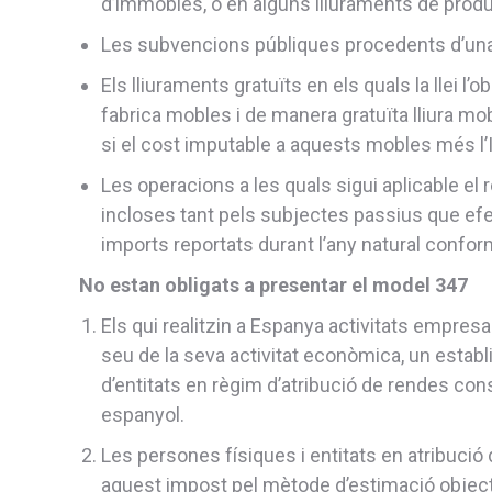
d’immobles, o en alguns lliuraments de produ
Les subvencions públiques procedents d’una 
Els lliuraments gratuïts en els quals la llei l’
fabrica mobles i de manera gratuïta lliura mobi
si el cost imputable a aquests mobles més l’
Les operacions a les quals sigui aplicable el r
incloses tant pels subjectes passius que efe
imports reportats durant l’any natural conform
No estan obligats a presentar el model 347
Els qui realitzin a Espanya activitats empresa
seu de la seva activitat econòmica, un establ
d’entitats en règim d’atribució de rendes const
espanyol.
Les persones físiques i entitats en atribució d
aquest impost pel mètode d’estimació objecti