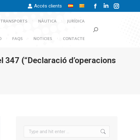
Accés clients
Facebook
Linkedin
Instagra
page
page
page
TRANSPORTS
NÀUTICA
JURÍDICA
opens
opens
opens
Search:
in
in
in
D
FAQS
NOTICIES
CONTACTE
new
new
new
window
window
window
el 347 (“Declaració d’operacions
Search: