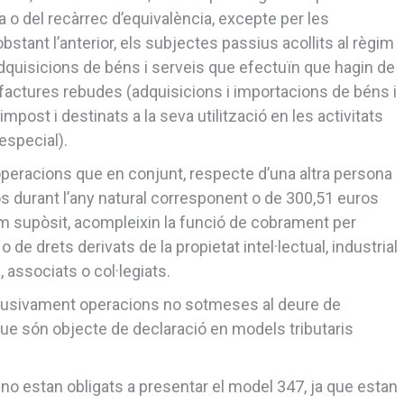
ca o del recàrrec d’equivalència, excepte per les
stant l’anterior, els subjectes passius acollits al règim
 adquisicions de béns i serveis que efectuïn que hagin de
e factures rebudes (adquisicions i importacions de béns i
impost i destinats a la seva utilització en les activitats
 especial).
 operacions que en conjunt, respecte d’una altra persona
ros durant l’any natural corresponent o de 300,51 euros
im supòsit, acompleixin la funció de cobrament per
de drets derivats de la propietat intel·lectual, industrial
 associats o col·legiats.
xclusivament operacions no sotmeses al deure de
que són objecte de declaració en models tributaris
no estan obligats a presentar el model 347, ja que estan