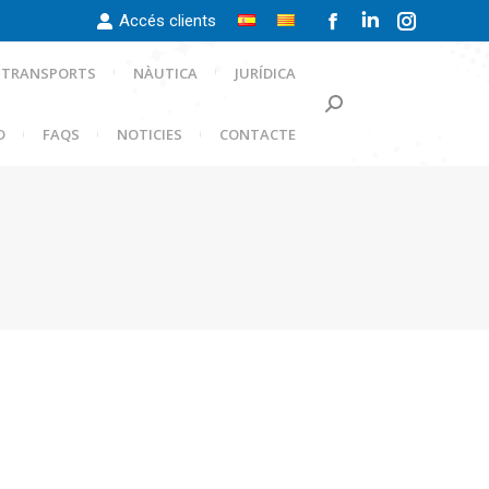
Accés clients
Facebook
Linkedin
Instagra
page
page
page
TRANSPORTS
NÀUTICA
JURÍDICA
opens
opens
opens
Search:
in
in
in
D
FAQS
NOTICIES
CONTACTE
new
new
new
window
window
window