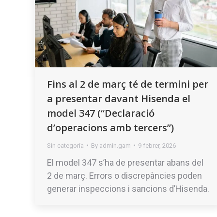
Fins al 2 de març té de termini per
a presentar davant Hisenda el
model 347 (“Declaració
d’operacions amb tercers”)
Sin categoría
By
admin.gam
9 febrer, 2026
El model 347 s’ha de presentar abans del
2 de març. Errors o discrepàncies poden
generar inspeccions i sancions d’Hisenda.