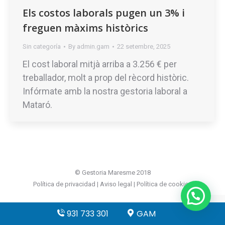
Els costos laborals pugen un 3% i
freguen màxims històrics
Sin categoría
By
admin.gam
22 setembre, 2025
El cost laboral mitjà arriba a 3.256 € per
treballador, molt a prop del rècord històric.
Infórmate amb la nostra gestoria laboral a
Mataró.
© Gestoria Maresme 2018
Política de privacidad
|
Aviso legal
|
Política de cookies
931 733 301
GAM